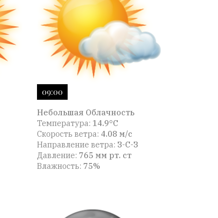
09:00
Небольшая Облачность
Температура:
14.9°C
Скорость ветра:
4.08 м/с
Направление ветра:
З-С-З
Давление:
765 мм рт. ст
Влажность:
75%