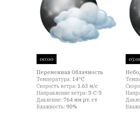
00:00
03:0
Переменная Облачность
Небо
Температура:
14°C
Темп
Скорость ветра:
1.63 м/с
Скоро
Направление ветра:
З-С-З
Напра
Давление:
764 мм рт. ст
Давл
Влажность:
90%
Влаж