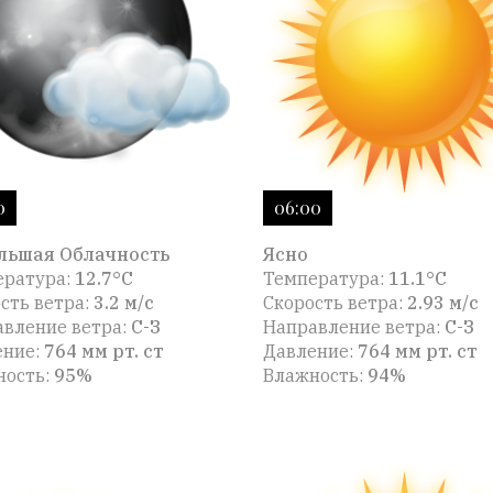
0
06:00
льшая Облачность
Ясно
ература:
12.7°C
Температура:
11.1°C
сть ветра:
3.2 м/с
Скорость ветра:
2.93 м/с
вление ветра:
С-З
Направление ветра:
С-З
ение:
764 мм рт. ст
Давление:
764 мм рт. ст
ность:
95%
Влажность:
94%