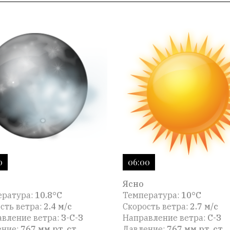
0
06:00
Ясно
ература:
10.8°C
Температура:
10°C
сть ветра:
2.4 м/с
Скорость ветра:
2.7 м/с
вление ветра:
З-С-З
Направление ветра:
С-З
ение:
767 мм рт. ст
Давление:
767 мм рт. ст