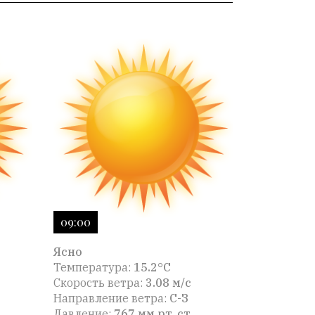
09:00
Ясно
Температура:
15.2°C
Скорость ветра:
3.08 м/с
Направление ветра:
С-З
Давление:
767 мм рт. ст