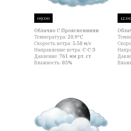
09:00
12:0
Облачно С Прояснениями
Обла
Температура:
20.9°C
Темп
Скорость ветра:
5.58 м/с
Скоро
Направление ветра:
С-С-З
Напра
Давление:
761 мм рт. ст
Давл
Влажность:
85%
Влаж