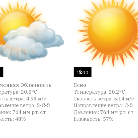
0
18:00
менная Облачность
Ясно
ература:
20.5°C
Температура:
20.2°C
сть ветра:
4.93 м/с
Скорость ветра:
5.14 м/с
вление ветра:
З-С-З
Направление ветра:
С-З
ение:
764 мм рт. ст
Давление:
764 мм рт. ст
ность:
48%
Влажность:
57%