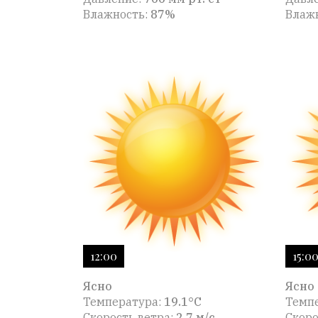
Влажность:
87%
Влаж
12:00
15:0
Ясно
Ясно
Температура:
19.1°C
Темп
Скорость ветра:
2.7 м/с
Скоро