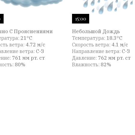
0
15:00
чно С Прояснениями
Небольшой Дождь
ература:
21°C
Температура:
18.3°C
сть ветра:
4.72 м/с
Скорость ветра:
4.1 м/с
вление ветра:
С-З
Направление ветра:
С-З
ение:
761 мм рт. ст
Давление:
762 мм рт. ст
ность:
80%
Влажность:
82%