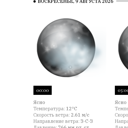
ВОСКРЕСЕНЬЕ, 9 АВГУСТА 2026
00:00
03:0
Ясно
Ясно
Температура:
12°C
Темп
Скорость ветра:
2.61 м/с
Скоро
Направление ветра:
З-С-З
Напра
Давление:
766 мм рт. ст
Давл