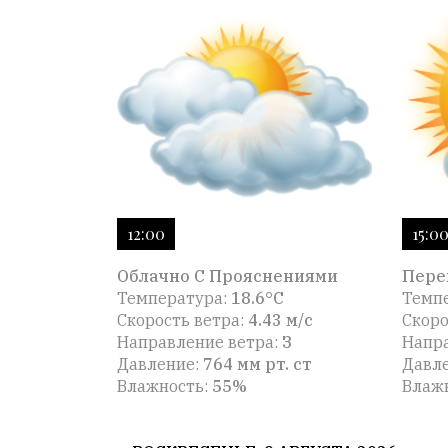
12:00
15:0
Облачно С Прояснениями
Пере
Температура:
18.6°C
Темп
Скорость ветра:
4.43 м/с
Скоро
Направление ветра:
З
Напра
Давление:
764 мм рт. ст
Давл
Влажность:
55%
Влаж