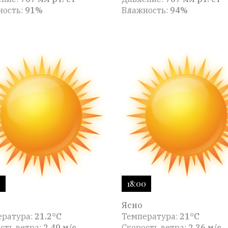
ность:
91%
Влажность:
94%
0
18:00
Ясно
ература:
21.2°C
Температура:
21°C
сть ветра:
2.49 м/с
Скорость ветра:
2.36 м/с